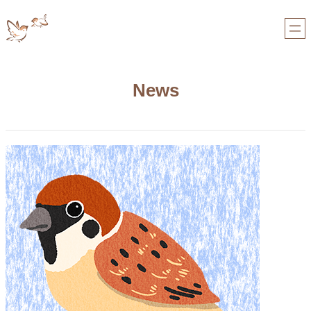
内
容
を
ス
キ
ッ
News
プ