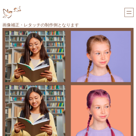
内
容
を
ス
画像補正・レタッチの制作例となります
キ
ッ
プ