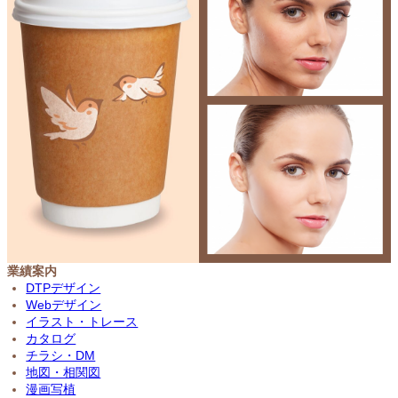
業績案内
DTPデザイン
Webデザイン
イラスト・トレース
カタログ
チラシ・DM
地図・相関図
漫画写植